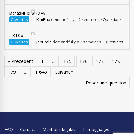
магазине! w794v
Ouvertes
KimBub
demandé il y a 2 semaines
•
Questions
. j310o
Ouvertes
JonProle
demandé il y a 2 semaines
•
Questions
« Précédent
1
…
175
176
177
178
179
…
1 643
Suivant »
Poser une question
FAQ
Contact
Mentions légales
Témoignages