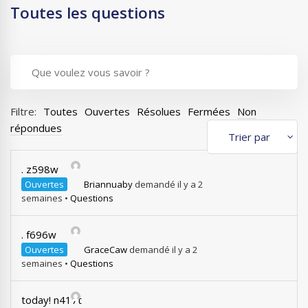
Toutes les questions
Filtre:
Toutes
Ouvertes
Résolues
Fermées
Non
répondues
. z598w
Ouvertes
Briannuaby
demandé il y a 2
semaines
•
Questions
. f696w
Ouvertes
GraceCaw
demandé il y a 2
semaines
•
Questions
today! n417t