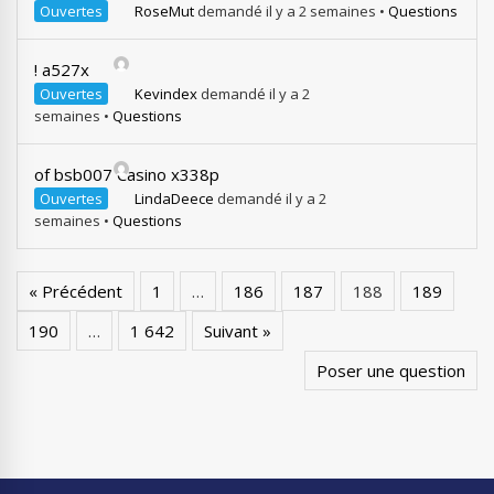
Ouvertes
RoseMut
demandé il y a 2 semaines
•
Questions
! a527x
Ouvertes
Kevindex
demandé il y a 2
semaines
•
Questions
of bsb007 Casino x338p
Ouvertes
LindaDeece
demandé il y a 2
semaines
•
Questions
« Précédent
1
…
186
187
188
189
190
…
1 642
Suivant »
Poser une question