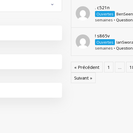
. c521n
Ouvertes
BenSeen
semaines
•
Question
! s865v
Ouvertes
IanSwor
semaines
•
Question
« Précédent
1
…
1
Suivant »