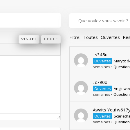
Filtre:
Toutes
Ouvertes
Rés
VISUEL
TEXTE
. s345u
Ouvertes
Marytit
de
semaines
•
Question
. c790o
Ouvertes
Angiewe
semaines
•
Question
Awaits You! w617
Ouvertes
ScarletKa
semaines
•
Question