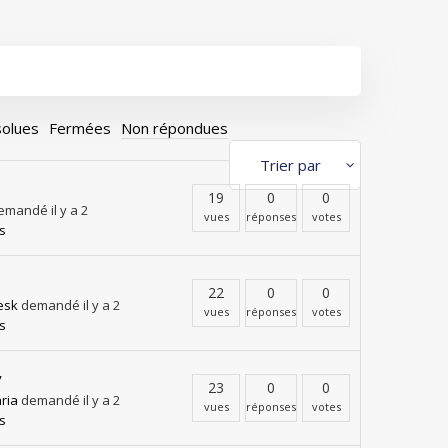
olues
Fermées
Non répondues
19
0
0
mandé il y a 2
vues
réponses
votes
s
22
0
0
esk
demandé il y a 2
vues
réponses
votes
s
y
23
0
0
ria
demandé il y a 2
vues
réponses
votes
s