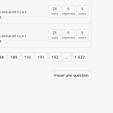
24
0
0
i
demandé il y a 2
vues
réponses
votes
s
25
0
0
a
demandé il y a 2
vues
réponses
votes
s
88
189
190
191
192
…
1 622
Poser une question