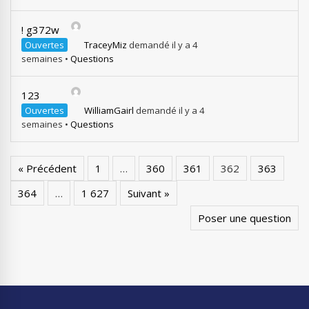
! g372w
Ouvertes
TraceyMiz
demandé il y a 4
semaines
•
Questions
123
Ouvertes
WilliamGairl
demandé il y a 4
semaines
•
Questions
« Précédent
1
…
360
361
362
363
364
…
1 627
Suivant »
Poser une question