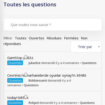
Toutes les questions
Filtre:
Toutes
Ouvertes
Résolues
Fermées
Non
répondues
GamStop y683z
Ouvertes
Juliaclice
demandé il y a 4 semaines
•
Questions
Cevrimici kumarhanelerde oyunlar oynay?n. k948t
Ouvertes
Bobbiesuent
demandé il y a 4
semaines
•
Questions
today! b893k
Ouvertes
Robjed
demandé il y a 4 semaines
•
Questions