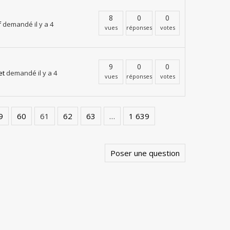
8
0
0
f
demandé il y a 4
vues
réponses
votes
9
0
0
et
demandé il y a 4
vues
réponses
votes
9
60
61
62
63
…
1 639
Poser une question