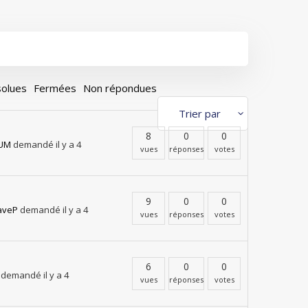
olues
Fermées
Non répondues
8
0
0
UM
demandé il y a 4
vues
réponses
votes
9
0
0
aveP
demandé il y a 4
vues
réponses
votes
6
0
0
demandé il y a 4
vues
réponses
votes