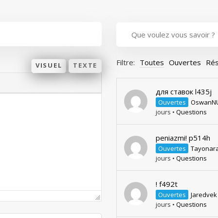
Filtre:
Toutes
Ouvertes
Rés
VISUEL
TEXTE
для ставок l435j
Ouvertes
OswanN
jours
•
Questions
peniazmi! p514h
Ouvertes
Tayonar
jours
•
Questions
! f492t
Ouvertes
Jaredvek
jours
•
Questions