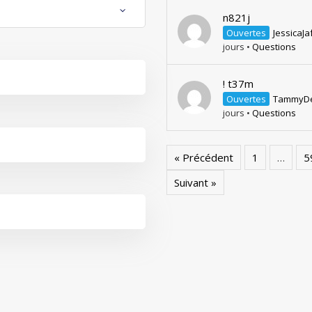
n821j
Ouvertes
JessicaJa
jours
•
Questions
! t37m
Ouvertes
TammyD
jours
•
Questions
« Précédent
1
…
5
Suivant »