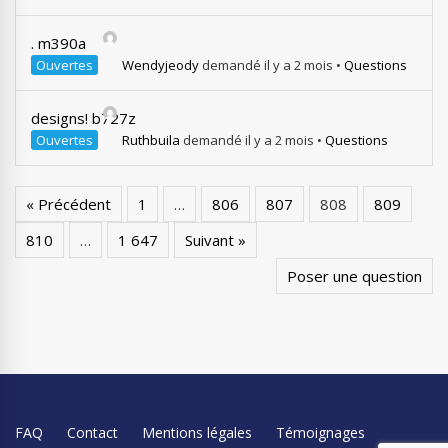
. m390a
Ouvertes
Wendyjeody
demandé il y a 2 mois
•
Questions
designs! b727z
Ouvertes
Ruthbuila
demandé il y a 2 mois
•
Questions
« Précédent
1
…
806
807
808
809
810
…
1 647
Suivant »
Poser une question
FAQ
Contact
Mentions légales
Témoignages