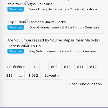
able to? 10 Signs Of Failure
Ouvertes
Vince Emery
demandé il y a 2 mois
•
Questions
Top 5 Non-Traditional Alarm Clocks
Ouvertes
Opal Gladney
demandé il y a 2 mois
•
Questions
Are You Embarrassed By Your Ac Repair Near Me Skills?
Here is What To Do
Ouvertes
Ivey Solano
demandé il y a 2 mois
•
Questions
« Précédent
1
…
809
810
811
812
813
…
1 632
Suivant »
Poser une question