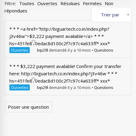
Filtre:
Toutes
Ouvertes
Résolues
Fermées
Non
répondues
* * * <a href="http://biguartech.co.in/index.php?
j3v46w">$3,222 payment available</a> * * *
hs=451fe810edac8d100c2f7c97c4a633ff* ххх*
Ouvertes
bip29l
demandé il y a 10 mois
•
Questions
* * * $3,222 payment available! Confirm your transfer
here: http://biguartech.co.in/index.php?j3v46w * * *
hs=451fe810edac8d100c2f7c97c4a633ff* ххх*
Ouvertes
bip29l
demandé il y a 10 mois
•
Questions
Poser une question