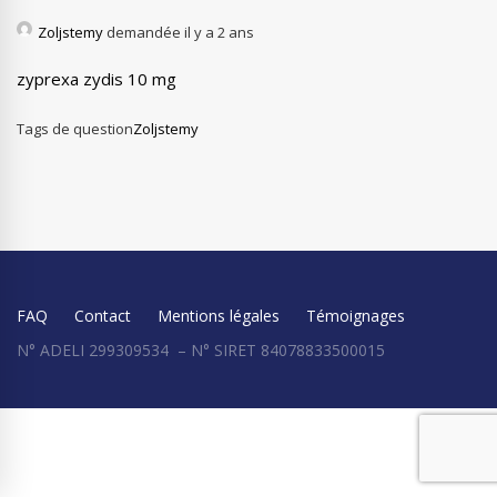
Zoljstemy
demandée il y a 2 ans
zyprexa zydis 10 mg
Tags de question
Zoljstemy
FAQ
Contact
Mentions légales
Témoignages
N° ADELI 299309534 – N° SIRET 84078833500015