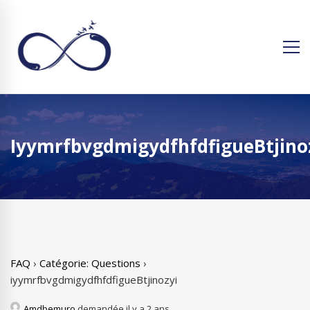
IyymrfbvgdmigydfhfdfigueBtjino
FAQ
›
Catégorie: Questions
›
iyymrfbvgdmigydfhfdfigueBtjinozyi
Amdbemuro
demandée il y a 2 ans