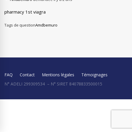
pharmacy 1st viagra
Tags de question
Amdbemuro
FAQ
Contact
Mentions légales
Témoignages
N° ADELI 299309534 – N° SIRET 84078833500015