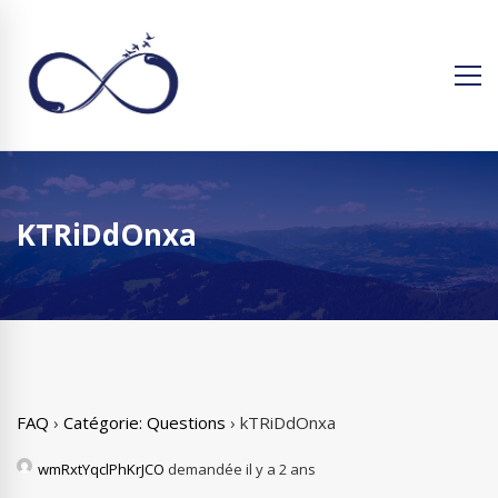
KTRiDdOnxa
FAQ
›
Catégorie: Questions
›
kTRiDdOnxa
wmRxtYqclPhKrJCO
demandée il y a 2 ans