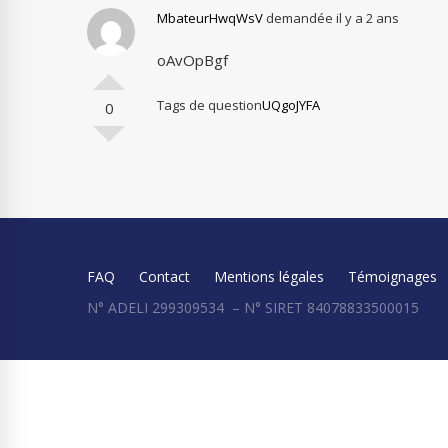
MbateurHwqWsV
demandée il y a 2 ans
oAvOpBgf
Tags de question
UQgoJYFA
0
FAQ
Contact
Mentions légales
Témoignages
N° ADELI 299309534 – N° SIRET 84078833500015