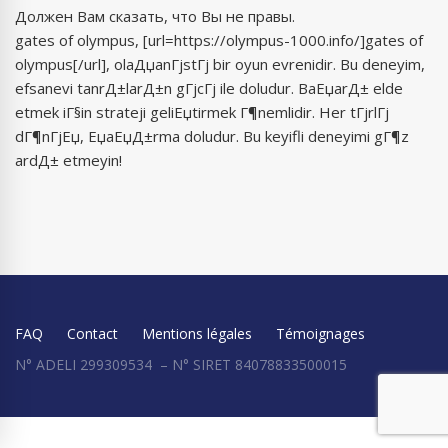
Должен Вам сказать, что Вы не правы.
gates of olympus, [url=https://olympus-1000.info/]gates of
olympus[/url], olaДџanГјstГј bir oyun evrenidir. Bu deneyim,
efsanevi tanrД±larД±n gГјcГј ile doludur. BaЕџarД± elde
etmek iГ§in strateji geliЕџtirmek Г¶nemlidir. Her tГјrlГј
dГ¶nГјЕџ, ЕџaЕџД±rma doludur. Bu keyifli deneyimi gГ¶z
ardД± etmeyin!
FAQ
Contact
Mentions légales
Témoignages
N° ADELI 299309534 – N° SIRET 84078833500015