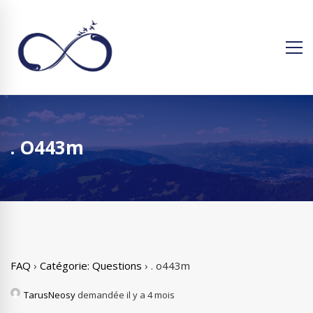
. O443m
FAQ
›
Catégorie: Questions
›
. o443m
TarusNeosy
demandée il y a 4 mois