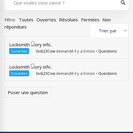
Filtre:
Toutes
Ouvertes
Résolues
Fermées
Non
répondues
Locksmith story info..
Ouvertes
lock23Cow
demandé il y a 6 mois
•
Questions
Locksmith story info..
Ouvertes
lock23Cow
demandé il y a 6 mois
•
Questions
Poser une question