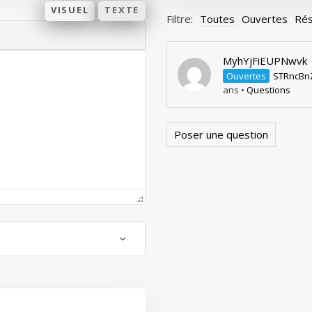
VISUEL
TEXTE
Filtre:
Toutes
Ouvertes
Rés
MyhYjFiEUPNwvk
Ouvertes
STRncBn
ans
•
Questions
Poser une question