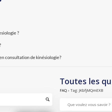
siologie ?
?
 en consultation de kinésiologie?
Toutes les qu
FAQ
›
Tag: JKbfjMQmEXB