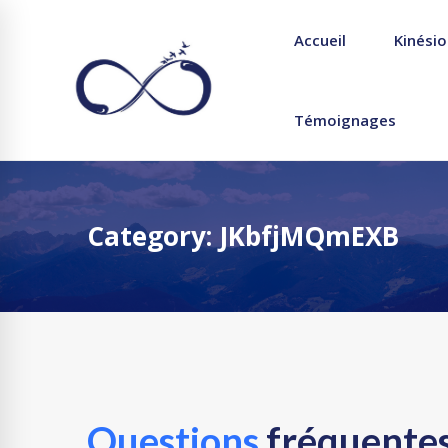
Accueil
Kinésio
Témoignages
Category: JKbfjMQmEXB
Questions
fréquente