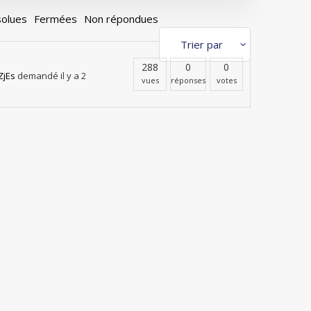
olues
Fermées
Non répondues
288
0
0
ZjEs
demandé il y a 2
vues
réponses
votes