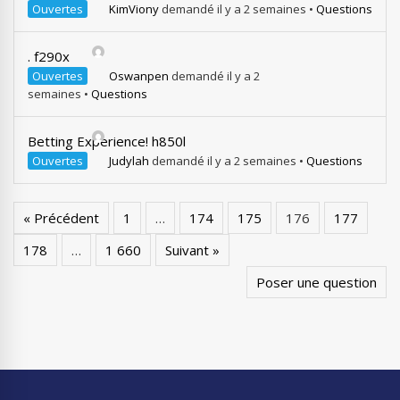
Ouvertes
KimViony
demandé il y a 2 semaines
•
Questions
. f290x
Ouvertes
Oswanpen
demandé il y a 2
semaines
•
Questions
Betting Experience! h850l
Ouvertes
Judylah
demandé il y a 2 semaines
•
Questions
« Précédent
1
…
174
175
176
177
178
…
1 660
Suivant »
Poser une question