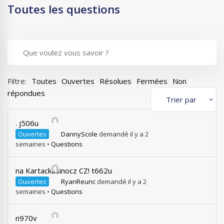
Toutes les questions
Filtre:
Toutes
Ouvertes
Résolues
Fermées
Non
répondues
. j506u
Ouvertes
DannyScole
demandé il y a 2
semaines
•
Questions
na Kartackasinocz CZ! t662u
Ouvertes
RyanReunc
demandé il y a 2
semaines
•
Questions
n970v