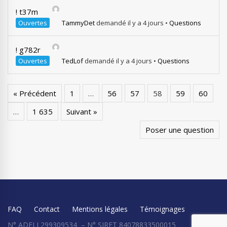
! t37m
Ouvertes
TammyDet
demandé il y a 4 jours
•
Questions
! g782r
Ouvertes
TedLof
demandé il y a 4 jours
•
Questions
« Précédent
1
…
56
57
58
59
60
…
1 635
Suivant »
Poser une question
FAQ
Contact
Mentions légales
Témoignages
N° ADELI 299309534 – N° SIRET 84078833500015