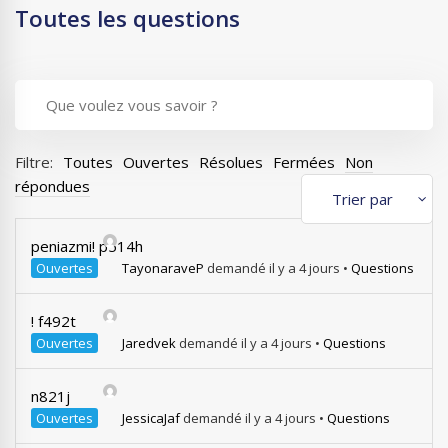
Toutes les questions
Filtre:
Toutes
Ouvertes
Résolues
Fermées
Non
répondues
peniazmi! p514h
Ouvertes
TayonaraveP
demandé il y a 4 jours
•
Questions
! f492t
Ouvertes
Jaredvek
demandé il y a 4 jours
•
Questions
n821j
Ouvertes
JessicaJaf
demandé il y a 4 jours
•
Questions