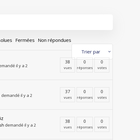
olues
Fermées
Non répondues
38
0
0
mandé il y a 2
vues
réponses
votes
37
0
0
p
demandé il y a 2
vues
réponses
votes
4z
38
0
0
sh
demandé il y a 2
vues
réponses
votes