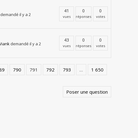
41
0
0
demandé il y a 2
vues
réponses
votes
43
0
0
Viank
demandé il y a 2
vues
réponses
votes
89
790
791
792
793
…
1 650
Poser une question