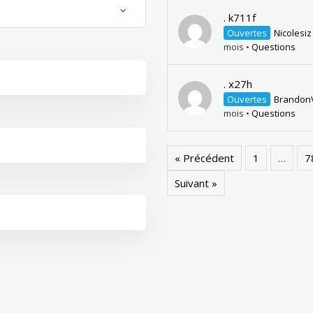
. k711f
Ouvertes
Nicolesiz
mois
•
Questions
. x27h
Ouvertes
Brandon
mois
•
Questions
« Précédent
1
…
7
Suivant »