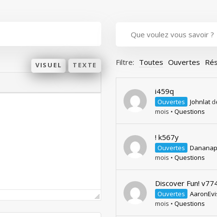
Filtre:
Toutes
Ouvertes
Rés
VISUEL
TEXTE
i459q
Ouvertes
Johnlat
de
mois
•
Questions
! k567y
Ouvertes
Danana
mois
•
Questions
Discover Fun! v77
Ouvertes
AaronEvi
mois
•
Questions