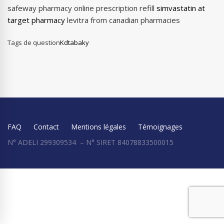
safeway pharmacy online prescription refill
simvastatin at
target pharmacy
levitra from canadian pharmacies
Tags de question
Kdtabaky
FAQ
Contact
Mentions légales
Témoignages
N° ADELI 299309534 – N° SIRET 84078833500015