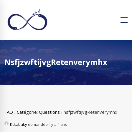
NsfjzwftijvgRetenverymhx
FAQ
›
Catégorie: Questions
›
nsfjzwftijvgRetenverymhx
Kdtabaky
demandée il y a 4 ans