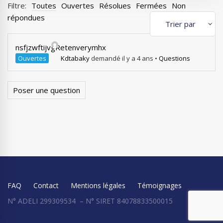
Filtre:
Toutes
Ouvertes
Résolues
Fermées
Non
répondues
nsfjzwftijvgRetenverymhx
Ouvertes
Kdtabaky
demandé il y a 4 ans
•
Questions
Poser une question
FAQ
Contact
Mentions légales
Témoignages
N° ADELI 299309534 – N° SIRET 84078833500015